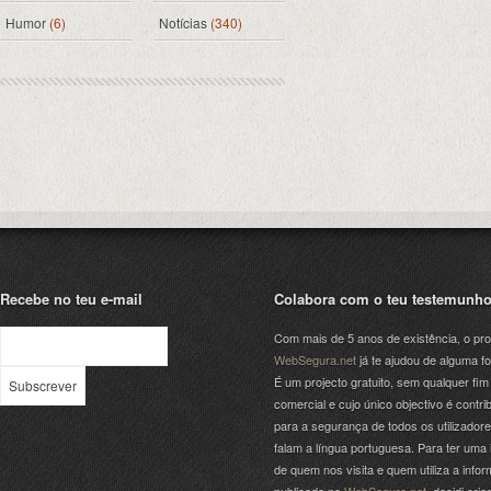
Humor
(6)
Notícias
(340)
Recebe no teu e-mail
Colabora com o teu testemunh
Com mais de 5 anos de existência, o pro
WebSegura.net
já te ajudou de alguma f
É um projecto gratuito, sem qualquer fim
comercial e cujo único objectivo é contrib
para a segurança de todos os utilizador
falam a língua portuguesa. Para ter uma 
de quem nos visita e quem utiliza a info