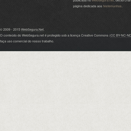
publicada no
WebSegura.net
, decidi cri
página dedicada aos
testemunhos
.
© 2009 - 2015
WebSegura.Net
.
O conteúdo do WebSegura.net é protegido sob a licença Creative Commons (
CC BY-NC-N
faça uso comercial do nosso trabalho.