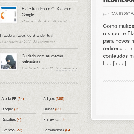
Evite fraudes no OLX com o
DAVID SO
por
Google
15 de maio de 2014
·
98 comentários
Como muitos
o suporte F
Fraude através do Standvirtual
para novos 
13 de janeiro de 2011
·
52 comentários
redirecciona
conteúdos ma
Cuidado com as ofertas
milionárias
lido [aqui].
9 de fevereiro de 2012
·
50 comentários
Alerta FB
(24)
Artigos
(355)
Blogue
(19)
Curtas
(620)
Desafios
(4)
Entrevistas
(9)
Eventos
(27)
Ferramentas
(64)