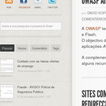
OWASP AI
RSS
FACEBOOK
EMAIL
TWITTER
DAVID SO
por
COMENTÁRIO
A
OWASP
te
e Flash.
O objectivo d
aplicações
A
Popular
Novos
Comentário
Tags
A complemen
Cuidado com as falsas ofertas
alguns recur
de emprego
19 de fevereiro de 2013
·
159
comentários
Fraude - AVISO! Policia de
SITES CO
Seguranca Publica
17 de dezembro de 2011
·
155
REDIREC
comentários