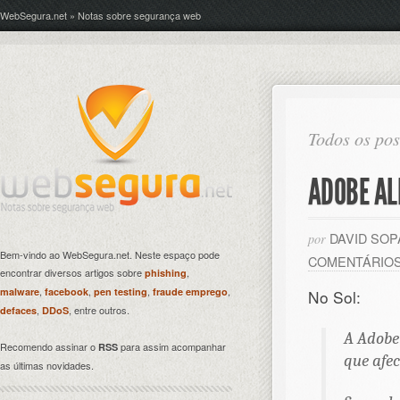
WebSegura.net » Notas sobre segurança web
Todos os pos
ADOBE AL
DAVID SO
por
Bem-vindo ao WebSegura.net. Neste espaço pode
COMENTÁRIO
encontrar diversos artigos sobre
,
phishing
,
,
,
,
malware
facebook
pen testing
fraude emprego
No Sol:
,
, entre outros.
defaces
DDoS
A Adobe
Recomendo assinar o
para assim acompanhar
RSS
que afe
as últimas novidades.