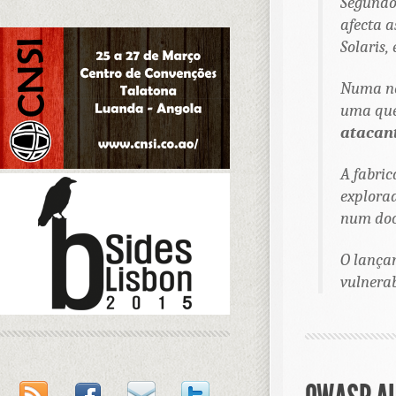
Segundo 
afecta a
Solaris,
Numa no
uma que
atacant
A fabric
explora
num doc
O lança
vulnerab