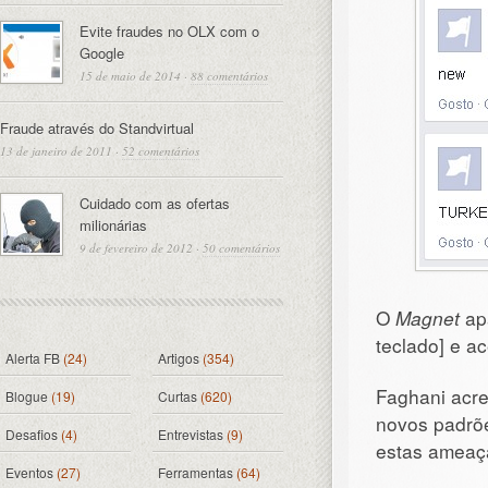
Evite fraudes no OLX com o
Google
15 de maio de 2014
·
88 comentários
Fraude através do Standvirtual
13 de janeiro de 2011
·
52 comentários
Cuidado com as ofertas
milionárias
9 de fevereiro de 2012
·
50 comentários
O
Magnet
ap
teclado] e a
Alerta FB
(24)
Artigos
(354)
Faghani acre
Blogue
(19)
Curtas
(620)
novos padrõe
Desafios
(4)
Entrevistas
(9)
estas ameaç
Eventos
(27)
Ferramentas
(64)