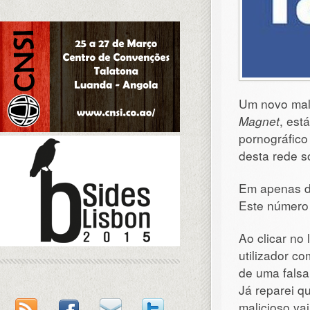
Um novo mal
Magnet
, est
pornográfic
desta rede s
Em apenas do
Este número
Ao clicar no
utilizador c
de uma falsa
Já reparei 
malicioso va