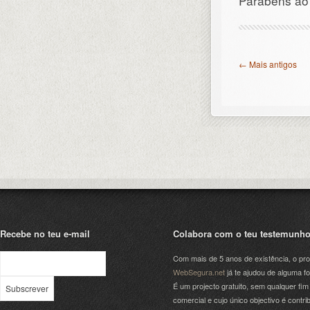
Parabéns ao 
← Mais antigos
Recebe no teu e-mail
Colabora com o teu testemunh
Com mais de 5 anos de existência, o pro
WebSegura.net
já te ajudou de alguma f
É um projecto gratuito, sem qualquer fim
comercial e cujo único objectivo é contrib