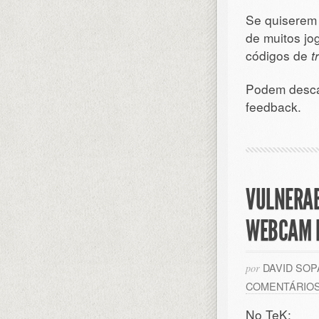
Se quiserem 
de muitos j
códigos de
t
Podem desca
feedback.
VULNERAB
WEBCAM P
DAVID SO
por
COMENTÁRIO
No TeK: