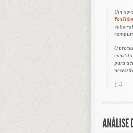
Um novo
YouTube
vulnera
computa
O proces
constit
para ace
necessit
(…)
ANÁLISE 