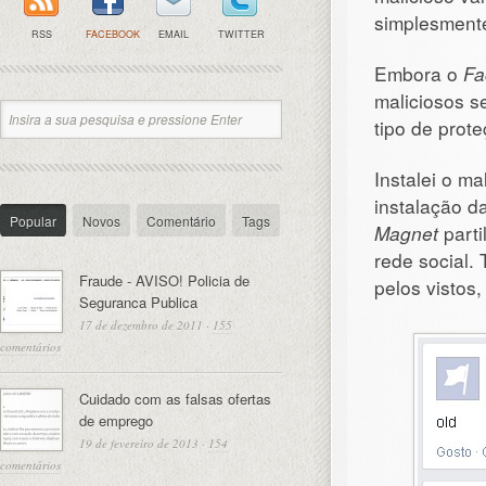
simplesmente
RSS
FACEBOOK
EMAIL
TWITTER
Embora o
Fa
maliciosos s
tipo de prote
Instalei o m
instalação d
Popular
Novos
Comentário
Tags
Magnet
parti
rede social
Fraude - AVISO! Policia de
pelos vistos
Seguranca Publica
17 de dezembro de 2011
·
155
comentários
Cuidado com as falsas ofertas
de emprego
19 de fevereiro de 2013
·
154
comentários