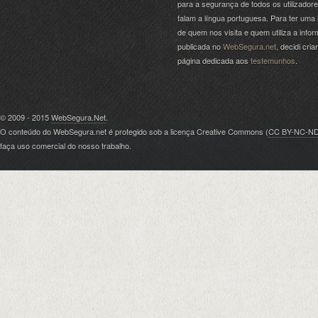
para a segurança de todos os utilizador
falam a língua portuguesa. Para ter uma 
de quem nos visita e quem utiliza a info
publicada no
WebSegura.net
, decidi cri
página dedicada aos
testemunhos
.
© 2009 - 2015
WebSegura.Net
.
O conteúdo do WebSegura.net é protegido sob a licença Creative Commons (
CC BY-NC-N
faça uso comercial do nosso trabalho.