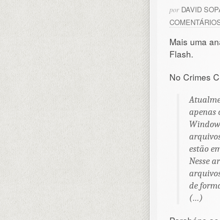
DAVID SO
por
COMENTÁRIO
Mais uma an
Flash.
No Crimes Ci
Atualme
apenas c
Windows
arquivos
estão em
Nesse ar
arquivos
de forma
(…)