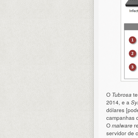
O
Tubrosa
te
2014, e a
Sy
dólares [pod
campanhas d
O
malware
re
servidor de 