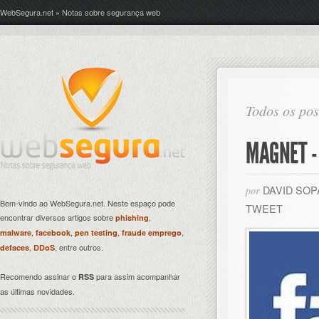
WebSegura.net » Notas sobre segurança web
Todos os pos
MAGNET -
DAVID SO
por
Bem-vindo ao WebSegura.net. Neste espaço pode
TWEET
encontrar diversos artigos sobre
,
phishing
,
,
,
,
malware
facebook
pen testing
fraude emprego
,
, entre outros.
defaces
DDoS
Recomendo assinar o
para assim acompanhar
RSS
as últimas novidades.