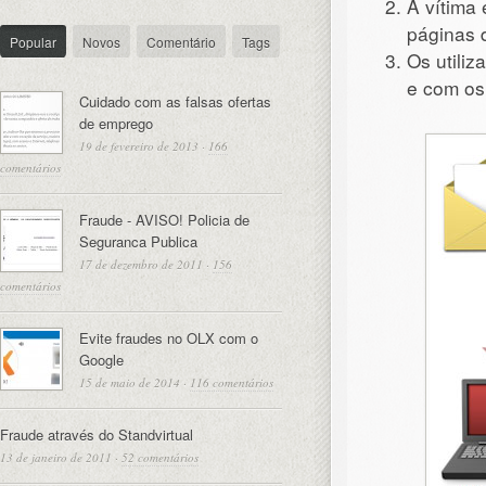
A vítima 
páginas 
Popular
Novos
Comentário
Tags
Os utili
e com os
Cuidado com as falsas ofertas
de emprego
19 de fevereiro de 2013
·
166
comentários
Fraude - AVISO! Policia de
Seguranca Publica
17 de dezembro de 2011
·
156
comentários
Evite fraudes no OLX com o
Google
15 de maio de 2014
·
116 comentários
Fraude através do Standvirtual
13 de janeiro de 2011
·
52 comentários