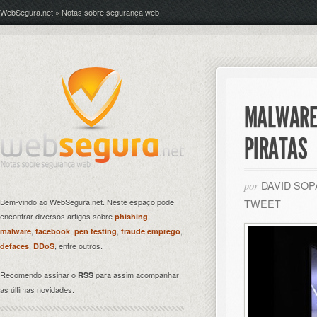
WebSegura.net » Notas sobre segurança web
MALWARE 
PIRATAS
DAVID SO
por
Bem-vindo ao WebSegura.net. Neste espaço pode
TWEET
encontrar diversos artigos sobre
,
phishing
,
,
,
,
malware
facebook
pen testing
fraude emprego
,
, entre outros.
defaces
DDoS
Recomendo assinar o
para assim acompanhar
RSS
as últimas novidades.