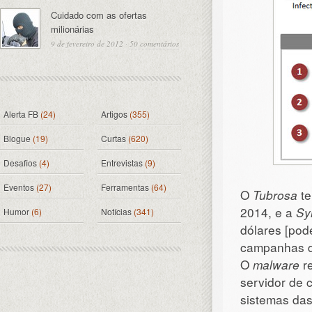
Cuidado com as ofertas
milionárias
9 de fevereiro de 2012
·
50 comentários
Alerta FB
(24)
Artigos
(355)
Blogue
(19)
Curtas
(620)
Desafios
(4)
Entrevistas
(9)
Eventos
(27)
Ferramentas
(64)
O
Tubrosa
te
2014, e a
Sy
Humor
(6)
Notícias
(341)
dólares [pod
campanhas d
O
malware
re
servidor de 
sistemas das