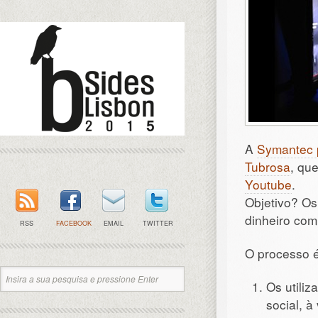
A
Symantec p
Tubrosa
, qu
Youtube
.
Objetivo? Os
dinheiro com 
RSS
FACEBOOK
EMAIL
TWITTER
O processo é
Os utiliz
social, à