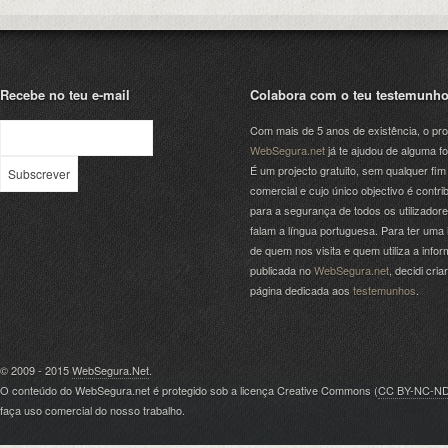
Recebe no teu e-mail
Colabora com o teu testemunh
Com mais de 5 anos de existência, o pro
WebSegura.net
já te ajudou de alguma f
É um projecto gratuito, sem qualquer fim
comercial e cujo único objectivo é contrib
para a segurança de todos os utilizador
falam a língua portuguesa. Para ter uma 
de quem nos visita e quem utiliza a info
publicada no
WebSegura.net
, decidi cri
página dedicada aos
testemunhos
.
© 2009 - 2015
WebSegura.Net
.
O conteúdo do WebSegura.net é protegido sob a licença Creative Commons (
CC BY-NC-N
faça uso comercial do nosso trabalho.