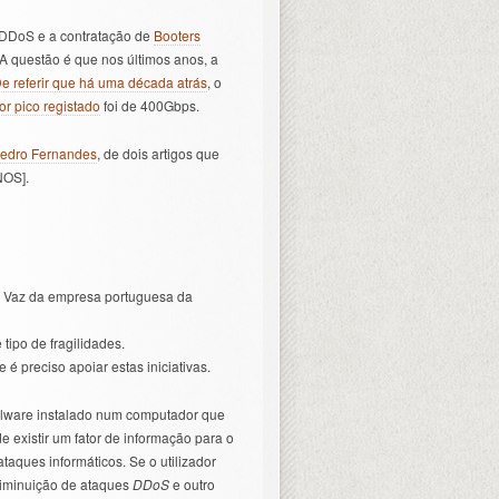
s DDoS e a contratação de
Booters
. A questão é que nos últimos anos, a
e referir que há uma década atrás
, o
or pico registado
foi de 400Gbps.
edro Fernandes
, de dois artigos que
NOS].
 Vaz da empresa portuguesa da
ipo de fragilidades.
 preciso apoiar estas iniciativas.
malware instalado num computador que
de existir um fator de informação para o
taques informáticos. Se o utilizador
diminuição de ataques
DDoS
e outro