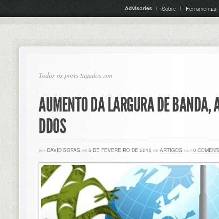
Advisories
Sobre
Ferramentas
Todos os posts tagados zon
AUMENTO DA LARGURA DE BANDA, 
DDOS
por
DAVID SOPAS
em
5 DE FEVEREIRO DE 2015
em
ARTIGOS
com
0 COMENT