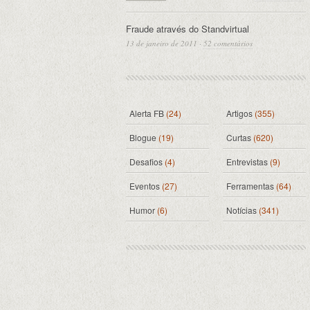
Fraude através do Standvirtual
13 de janeiro de 2011
·
52 comentários
Alerta FB
(24)
Artigos
(355)
Blogue
(19)
Curtas
(620)
Desafios
(4)
Entrevistas
(9)
Eventos
(27)
Ferramentas
(64)
Humor
(6)
Notícias
(341)