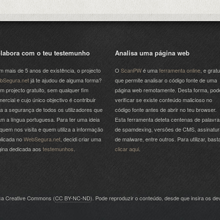
labora com o teu testemunho
Analisa uma página web
 mais de 5 anos de existência, o projecto
O
ScanPW
é uma
ferramenta online
, e gratu
bSegura.net
já te ajudou de alguma forma?
que permite analisar o código fonte de uma
m projecto gratuito, sem qualquer fim
página web remotamente. Desta forma, pod
ercial e cujo único objectivo é contribuir
verificar se existe conteúdo malicioso no
a a segurança de todos os utilizadores que
código fonte antes de abrir no teu browser.
am a língua portuguesa. Para ter uma ideia
Esta ferramenta deteta centenas de palavra
quem nos visita e quem utiliza a informação
de spamdexing, versões de CMS, assinatu
licada no
WebSegura.net
, decidi criar uma
de malware, entre outros. Para utilizar, bast
gina dedicada aos
testemunhos
.
clicar aqui
.
nça Creative Commons (
CC BY-NC-ND
). Pode reproduzir o conteúdo, desde que insira os dev