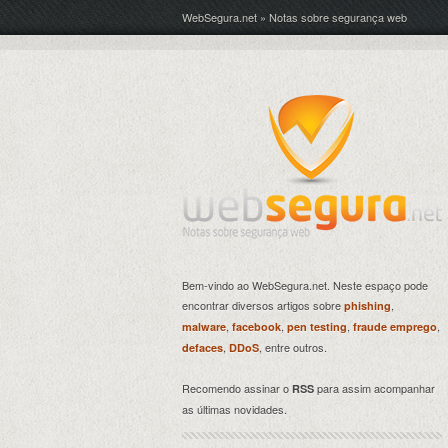
WebSegura.net » Notas sobre segurança web
Bem-vindo ao WebSegura.net. Neste espaço pode
encontrar diversos artigos sobre
,
phishing
,
,
,
,
malware
facebook
pen testing
fraude emprego
,
, entre outros.
defaces
DDoS
Recomendo assinar o
para assim acompanhar
RSS
as últimas novidades.