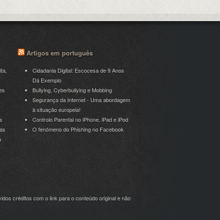
Artigos em português
ita,
Cidadania Digital: Escocesa de 9 Anos
Dá Exemplo
es
Bullying, Cyberbullying e Mobbing
Segurança da Internet - Uma abordagem
à situação europeia!
s
Controlo Parental no iPhone, iPad e iPod
ras
O fenómeno do Phishing no Facebook
a
idos créditos com o link para o conteúdo original e não