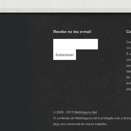
Recebe no teu e-mail
Co
Com
We
É u
com
par
fal
de 
pub
pá
© 2009 - 2015
WebSegura.Net
.
O conteúdo do WebSegura.net é protegido sob a lice
faça uso comercial do nosso trabalho.