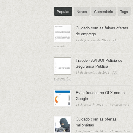
Popular
Novos
Comentário
Tags
Cuidado com as falsas ofertas
de emprego
19 de fevereiro de 2013
·
171
comentários
Fraude - AVISO! Policia de
Seguranca Publica
17 de dezembro de 2011
·
156
comentários
Evite fraudes no OLX com o
Google
15 de maio de 2014
·
127 comentários
Cuidado com as ofertas
milionárias
9 de fevereiro de 2012
·
53 comentários