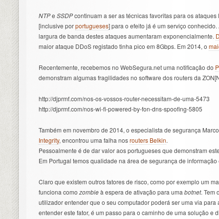
NTP
e
SSDP
continuam a ser as técnicas favoritas para os ataque
[inclusive por
portugueses
] para o efeito já é um serviço conhecido
largura de banda destes ataques aumentaram exponencialmente.
D
maior ataque DDoS registado tinha pico em 8Gbps. Em 2014, o
mai
Recentemente, recebemos no WebSegura.net uma notificação do
P
demonstram algumas fragilidades no software dos routers da ZON[
http://djprmf.com/nos-os-vossos-router-necessitam-de-uma-5473
http://djprmf.com/nos-wi-fi-powered-by-fon-dns-spoofing-5805
Também em novembro de 2014, o especialista de segurança Marco
Integrity
, encontrou uma falha nos
routers Belkin
.
Pessoalmente é de dar valor aos portugueses que demonstram este t
Em Portugal temos qualidade na área de segurança de informação e é
Claro que existem outros fatores de risco, como por exemplo um 
funciona como
zombie
à espera de ativação para uma
botnet
. Tem 
utilizador entender que o seu computador poderá ser uma via para a
entender este fator, é um passo para o caminho de uma solução e 