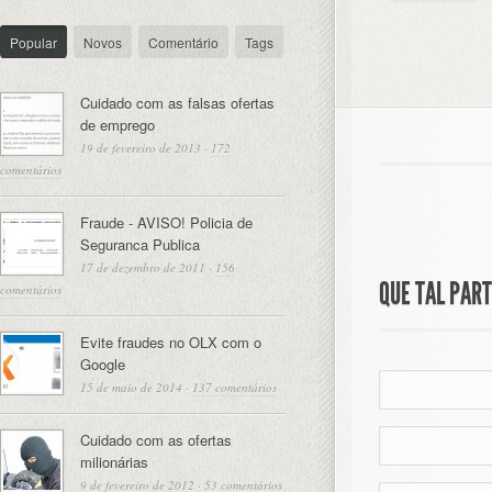
Popular
Novos
Comentário
Tags
Cuidado com as falsas ofertas
de emprego
19 de fevereiro de 2013
·
172
comentários
Fraude - AVISO! Policia de
Seguranca Publica
17 de dezembro de 2011
·
156
QUE TAL PAR
comentários
Evite fraudes no OLX com o
Google
15 de maio de 2014
·
137 comentários
Cuidado com as ofertas
milionárias
9 de fevereiro de 2012
·
53 comentários