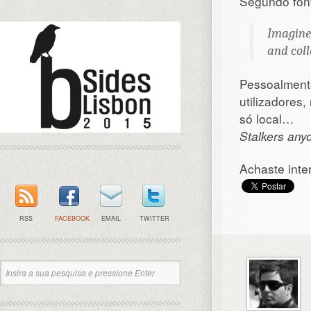
Segundo font
Imagine 
and coll
Pessoalment
utilizadores
só local…
Stalkers any
Achaste inte
RSS
FACEBOOK
EMAIL
TWITTER