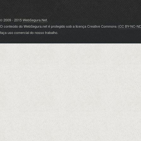
© 2009 - 2015
WebSegura.Net
.
O conteúdo do WebSegura.net é protegido sob a licença Creative Commons (
CC BY-NC-N
faça uso comercial do nosso trabalho.