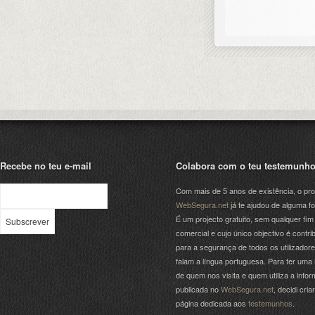
Recebe no teu e-mail
Colabora com o teu testemunh
Com mais de 5 anos de existência, o pro
WebSegura.net
já te ajudou de alguma f
É um projecto gratuito, sem qualquer fim
comercial e cujo único objectivo é contrib
para a segurança de todos os utilizador
falam a língua portuguesa. Para ter uma 
de quem nos visita e quem utiliza a info
publicada no
WebSegura.net
, decidi cri
página dedicada aos
testemunhos
.