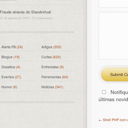
Fraude através do Standvirtual
13 de janeiro de 2011
·
52 comentários
Alerta FB
(24)
Artigos
(355)
Blogue
(19)
Curtas
(620)
Desafios
(4)
Entrevistas
(9)
Eventos
(27)
Ferramentas
(64)
Humor
(6)
Notícias
(341)
Notifiq
últimas nov
←
Shell PHP com 