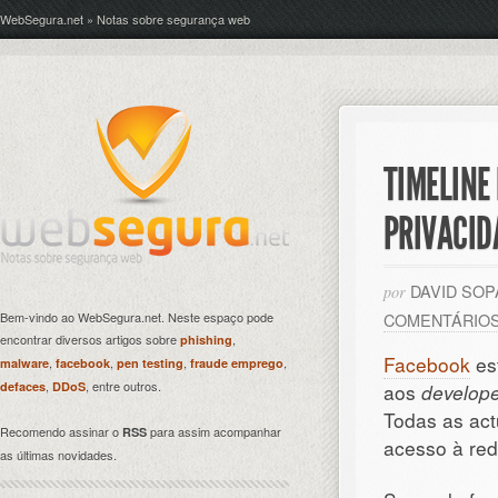
WebSegura.net » Notas sobre segurança web
TIMELINE
PRIVACID
DAVID SO
por
Bem-vindo ao WebSegura.net. Neste espaço pode
COMENTÁRIO
encontrar diversos artigos sobre
,
phishing
Facebook
est
,
,
,
,
malware
facebook
pen testing
fraude emprego
,
, entre outros.
defaces
DDoS
aos
develop
Todas as act
Recomendo assinar o
para assim acompanhar
RSS
acesso à red
as últimas novidades.