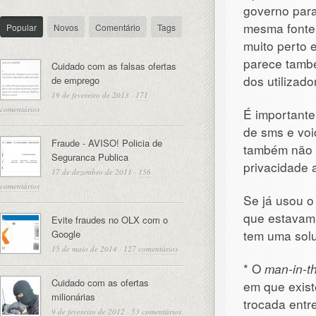
governo par
mesma fonte
Popular
Novos
Comentário
Tags
muito perto 
parece tamb
Cuidado com as falsas ofertas
dos utilizad
de emprego
19 de fevereiro de 2013
·
171
comentários
É importante
de sms e voi
Fraude - AVISO! Policia de
também não 
Seguranca Publica
privacidade 
17 de dezembro de 2011
·
156
comentários
Se já usou o
que estavam
Evite fraudes no OLX com o
tem uma sol
Google
15 de maio de 2014
·
127 comentários
* O
man-in-t
Cuidado com as ofertas
em que exist
milionárias
trocada entr
9 de fevereiro de 2012
·
53 comentários