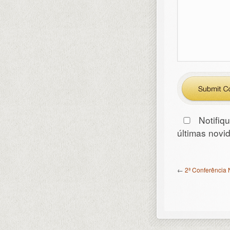
Notifiq
últimas nov
←
2ª Conferência 