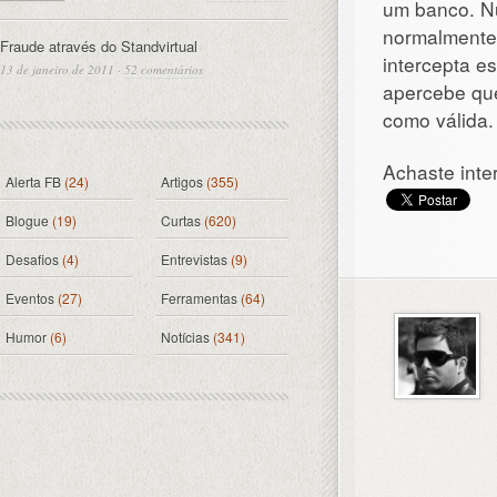
um banco. N
normalmente
Fraude através do Standvirtual
intercepta e
13 de janeiro de 2011
·
52 comentários
apercebe que
como válida.
Achaste inte
Alerta FB
(24)
Artigos
(355)
Blogue
(19)
Curtas
(620)
Desafios
(4)
Entrevistas
(9)
Eventos
(27)
Ferramentas
(64)
Humor
(6)
Notícias
(341)