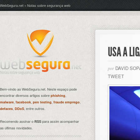
WebSegura.net » Notas sobre segurança web
USA A LI
DAVID SO
por
TWEET
Bem-vindo ao WebSegura.net. Neste espaço pode
encontrar diversos artigos sobre
,
phishing
,
,
,
,
malware
facebook
pen testing
fraude emprego
,
, entre outros.
defaces
DDoS
Recomendo assinar o
para assim acompanhar
RSS
as últimas novidades.