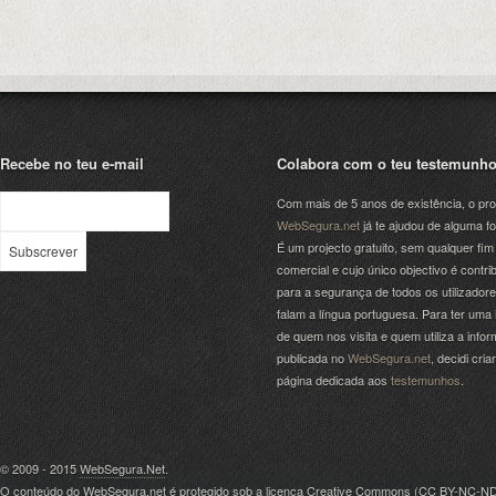
Recebe no teu e-mail
Colabora com o teu testemunh
Com mais de 5 anos de existência, o pro
WebSegura.net
já te ajudou de alguma f
É um projecto gratuito, sem qualquer fim
comercial e cujo único objectivo é contrib
para a segurança de todos os utilizador
falam a língua portuguesa. Para ter uma 
de quem nos visita e quem utiliza a info
publicada no
WebSegura.net
, decidi cri
página dedicada aos
testemunhos
.
© 2009 - 2015
WebSegura.Net
.
O conteúdo do WebSegura.net é protegido sob a licença Creative Commons (
CC BY-NC-N