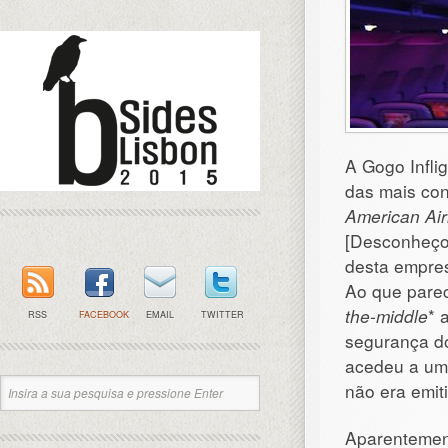
A Gogo Infli
das mais co
American Airl
[Desconheço 
desta empre
Ao que pare
the-middle
* 
RSS
FACEBOOK
EMAIL
TWITTER
segurança 
acedeu a um
não era emit
Aparenteme