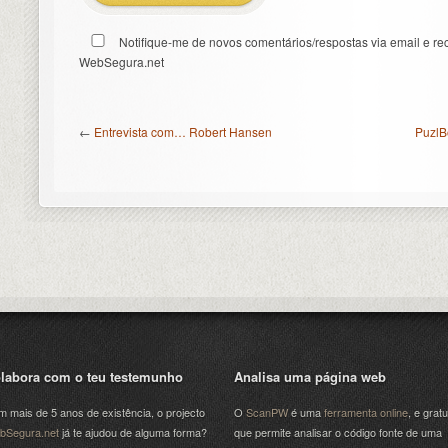
Notifique-me de novos comentários/respostas via email e re
WebSegura.net
←
Entrevista com… Robert Hansen
PuzlB
labora com o teu testemunho
Analisa uma página web
 mais de 5 anos de existência, o projecto
O
ScanPW
é uma
ferramenta online
, e gratu
bSegura.net
já te ajudou de alguma forma?
que permite analisar o código fonte de uma