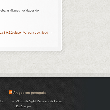
ceba as últimas novidades do
ox 1.0.2.2 disponível para download
→
Artigos em português
ita,
Cidadania Digital: Escocesa de 9 Anos
Dá Exemplo