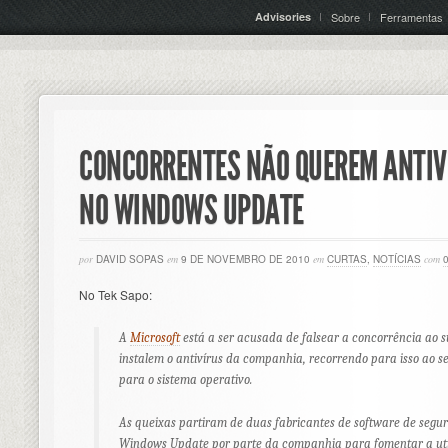
Advisories
Sobre
Ferramentas
CONCORRENTES NÃO QUEREM ANTIV
NO WINDOWS UPDATE
por
DAVID SOPAS
em
9 DE NOVEMBRO DE 2010
em
CURTAS
,
NOTÍCIAS
com
No Tek Sapo:
A
Microsoft
está a ser acusada de falsear a concorrência ao s
instalem o antivírus da companhia, recorrendo para isso ao s
para o sistema operativo.
As queixas partiram de duas fabricantes de software de segur
Windows Update por parte da companhia para fomentar a ut