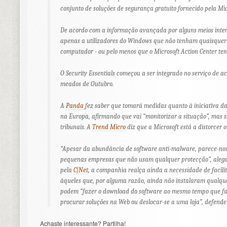
conjunto de soluções de segurança gratuito fornecido pela Mic
De acordo com a informação avançada por alguns meios interna
apenas a utilizadores do Windows que não tenham quaisquer 
computador - ou pelo menos que o Microsoft Action Center te
O Security Essentials começou a ser integrado no serviço de 
meados de Outubro.
A
Panda
fez saber que tomará medidas quanto à iniciativa d
na Europa, afirmando que vai “monitorizar a situação”, mas s
tribunais. A
Trend Micro
diz que a Microsoft está a distorcer
“Apesar da abundância de software anti-malware, parece-no
pequenas empresas que não usam qualquer protecção”, alego
pela
C|Net
, a companhia realça ainda a necessidade de facilita
àqueles que, por alguma razão, ainda não instalaram qualq
podem “fazer o download do software ao mesmo tempo que fa
procurar soluções na Web ou deslocar-se a uma loja”, defende 
Achaste interessante? Partilha!