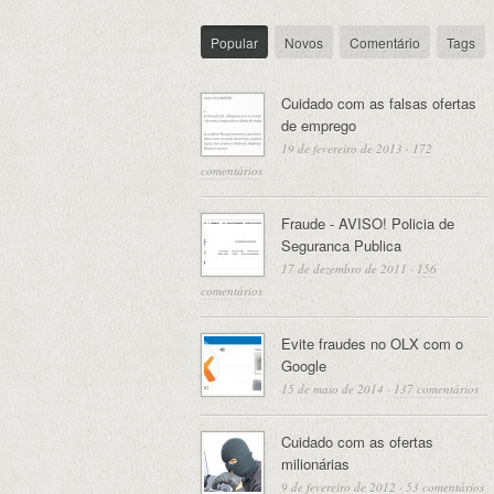
Popular
Novos
Comentário
Tags
Cuidado com as falsas ofertas
de emprego
19 de fevereiro de 2013
·
172
comentários
Fraude - AVISO! Policia de
Seguranca Publica
17 de dezembro de 2011
·
156
comentários
Evite fraudes no OLX com o
Google
15 de maio de 2014
·
137 comentários
Cuidado com as ofertas
milionárias
9 de fevereiro de 2012
·
53 comentários