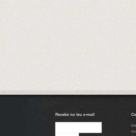
Recebe no teu e-mail
Co
Com
We