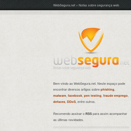
WebSegura.net » Notas sobre segurança web
Bem-vindo ao WebSegura.net. Neste espaço pode
encontrar diversos artigos sobre
,
phishing
,
,
,
,
malware
facebook
pen testing
fraude emprego
,
, entre outros.
defaces
DDoS
Recomendo assinar o
para assim acompanhar
RSS
as últimas novidades.