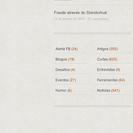
Fraude através do Standvirtual
13 de janeiro de 2011
·
52 comentários
Alerta FB
(24)
Artigos
(355)
Blogue
(19)
Curtas
(620)
Desafios
(4)
Entrevistas
(9)
Eventos
(27)
Ferramentas
(64)
Humor
(6)
Notícias
(341)