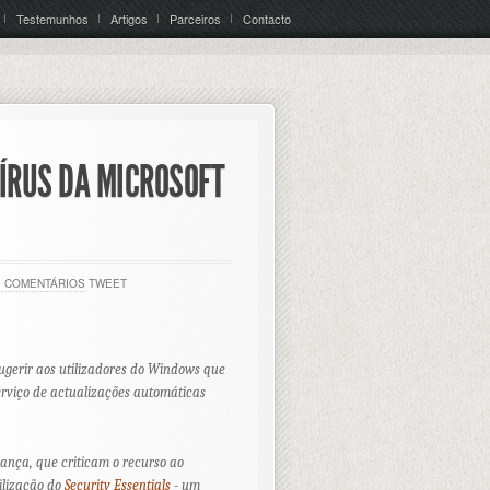
Testemunhos
Artigos
Parceiros
Contacto
ÍRUS DA MICROSOFT
0 COMENTÁRIOS
TWEET
ugerir aos utilizadores do Windows que
erviço de actualizações automáticas
ança, que criticam o recurso ao
ilização do
Security Essentials
- um