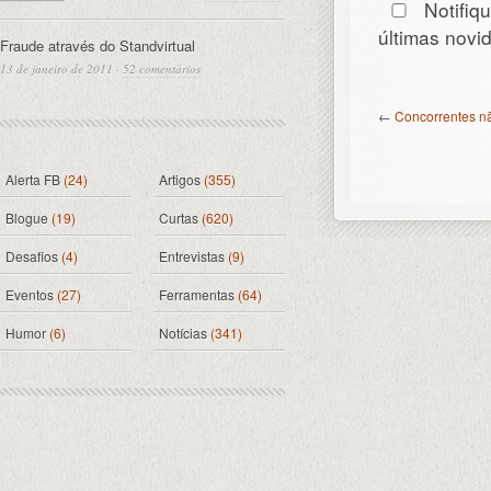
Notifiq
últimas nov
Fraude através do Standvirtual
13 de janeiro de 2011
·
52 comentários
←
Concorrentes nã
Alerta FB
(24)
Artigos
(355)
Blogue
(19)
Curtas
(620)
Desafios
(4)
Entrevistas
(9)
Eventos
(27)
Ferramentas
(64)
Humor
(6)
Notícias
(341)