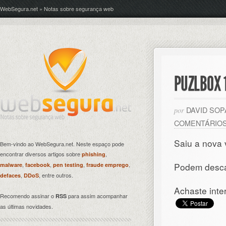
WebSegura.net » Notas sobre segurança web
PUZLBOX 
DAVID SO
por
COMENTÁRIO
Saiu a nova
Bem-vindo ao WebSegura.net. Neste espaço pode
encontrar diversos artigos sobre
,
phishing
,
,
,
,
Podem desca
malware
facebook
pen testing
fraude emprego
,
, entre outros.
defaces
DDoS
Achaste inte
Recomendo assinar o
para assim acompanhar
RSS
as últimas novidades.