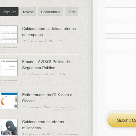
Popular
Novos
Comentário
Tags
Cuidado com as falsas ofertas
de emprego
19 de fevereiro de 2013
·
171
comentários
Fraude - AVISO! Policia de
Seguranca Publica
17 de dezembro de 2011
·
156
comentários
Evite fraudes no OLX com o
Google
15 de maio de 2014
·
133 comentários
Cuidado com as ofertas
milionárias
9 de fevereiro de 2012
·
53 comentários