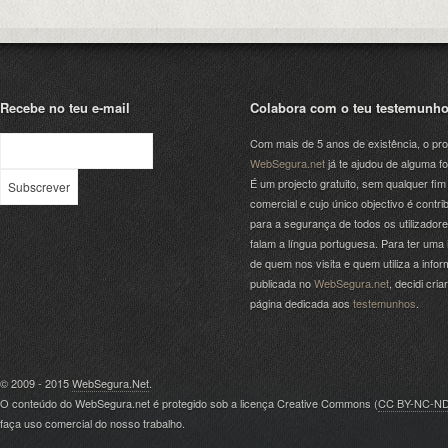
Recebe no teu e-mail
Colabora com o teu testemunh
Com mais de 5 anos de existência, o pro
WebSegura.net
já te ajudou de alguma f
É um projecto gratuito, sem qualquer fim
comercial e cujo único objectivo é contrib
para a segurança de todos os utilizador
falam a língua portuguesa. Para ter uma 
de quem nos visita e quem utiliza a info
publicada no
WebSegura.net
, decidi cri
página dedicada aos
testemunhos
.
© 2009 - 2015
WebSegura.Net
.
O conteúdo do WebSegura.net é protegido sob a licença Creative Commons (
CC BY-NC-N
faça uso comercial do nosso trabalho.