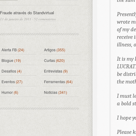
the sum 
Fraude através do Standvirtual
Presentl
13 de janeiro de 2011
·
52 comentários
wrote me
of my de
receive 
illness, 
Alerta FB
(24)
Artigos
(355)
It is my
Blogue
(19)
Curtas
(620)
LUCRATIV
Desafios
(4)
Entrevistas
(9)
be distr
the mot
Eventos
(27)
Ferramentas
(64)
Humor
(6)
Notícias
(341)
I must l
a bold s
I hope y
Please k