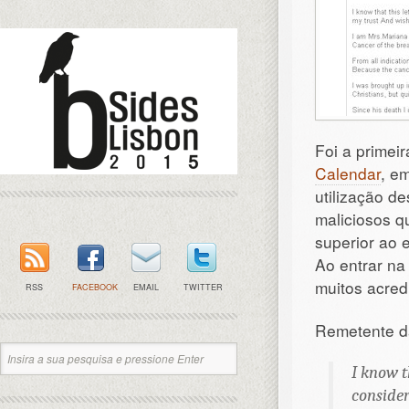
Foi a prime
Calendar
, e
utilização d
maliciosos 
superior ao e
Ao entrar n
muitos acred
RSS
FACEBOOK
EMAIL
TWITTER
Remetente 
I know t
consider