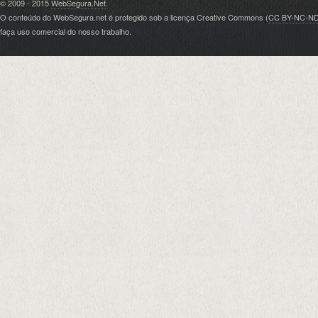
© 2009 - 2015
WebSegura.Net
.
O conteúdo do WebSegura.net é protegido sob a licença Creative Commons (
CC BY-NC-N
faça uso comercial do nosso trabalho.