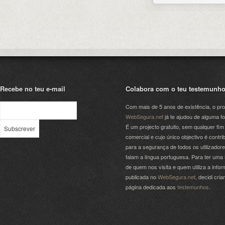
Recebe no teu e-mail
Colabora com o teu testemunh
Com mais de 5 anos de existência, o pro
WebSegura.net
já te ajudou de alguma f
É um projecto gratuito, sem qualquer fim
comercial e cujo único objectivo é contrib
para a segurança de todos os utilizador
falam a língua portuguesa. Para ter uma 
de quem nos visita e quem utiliza a info
publicada no
WebSegura.net
, decidi cri
página dedicada aos
testemunhos
.