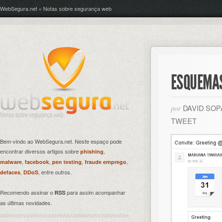
WebSegura.net » Notas sobre segurança web
ESQUEMAS
DAVID SO
por
TWEET
Bem-vindo ao WebSegura.net. Neste espaço pode
encontrar diversos artigos sobre
,
phishing
,
,
,
,
malware
facebook
pen testing
fraude emprego
,
, entre outros.
defaces
DDoS
Recomendo assinar o
para assim acompanhar
RSS
as últimas novidades.