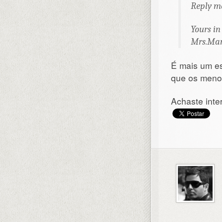
Reply me
Yours in 
Mrs.Mar
É mais um es
que os menos
Achaste inte