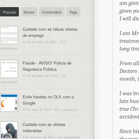
am givin
given yo
Popular
Novos
Comentário
Tags
I will die
Cuidado com as falsas ofertas
I am Mr
de emprego
treatmen
19 de fevereiro de 2013
·
171
long tim
comentários
Fraude - AVISO! Policia de
From all
Seguranca Publica
Doctors 
17 de dezembro de 2011
·
156
month, t
comentários
I was b
Evite fraudes no OLX com o
late hus
Google
true Chr
15 de maio de 2014
·
127 comentários
accident
Cuidado com as ofertas
milionárias
Since hi
9 de fevereiro de 2012
·
53 comentários