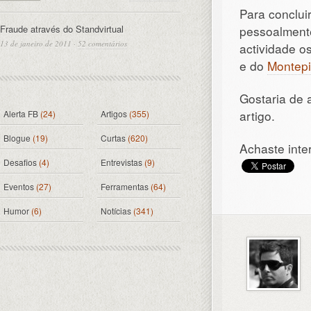
Para conclui
Fraude através do Standvirtual
pessoalmente
13 de janeiro de 2011
·
52 comentários
actividade o
e do
Montep
Gostaria de 
artigo.
Alerta FB
(24)
Artigos
(355)
Blogue
(19)
Curtas
(620)
Achaste inte
Desafios
(4)
Entrevistas
(9)
Eventos
(27)
Ferramentas
(64)
Humor
(6)
Notícias
(341)