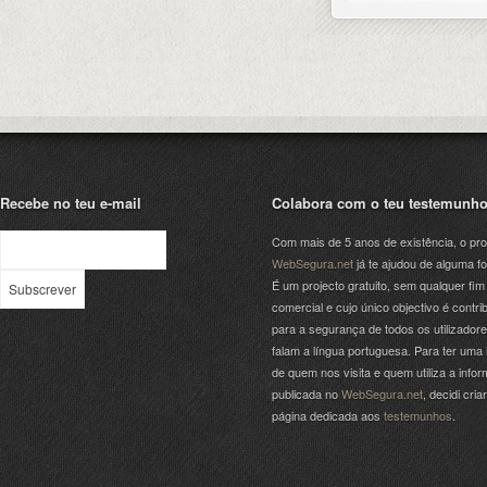
Recebe no teu e-mail
Colabora com o teu testemunh
Com mais de 5 anos de existência, o pro
WebSegura.net
já te ajudou de alguma f
É um projecto gratuito, sem qualquer fim
comercial e cujo único objectivo é contrib
para a segurança de todos os utilizador
falam a língua portuguesa. Para ter uma 
de quem nos visita e quem utiliza a info
publicada no
WebSegura.net
, decidi cri
página dedicada aos
testemunhos
.