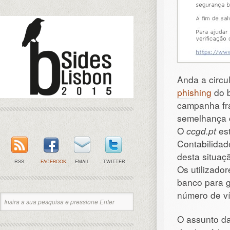
Anda a circu
phishing
do 
campanha fr
semelhança 
O
ccgd.pt
est
Contabilidad
desta situaç
RSS
FACEBOOK
EMAIL
TWITTER
Os utilizado
banco para g
número de ví
O assunto 