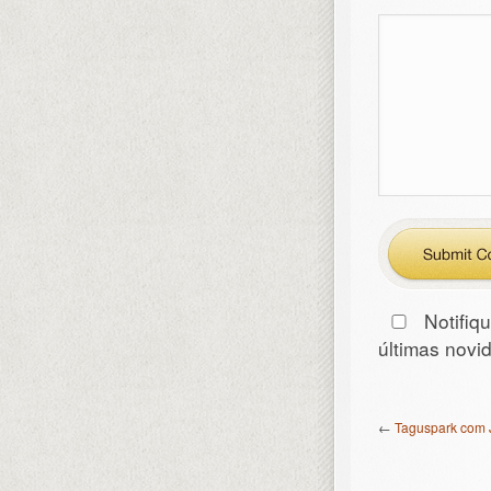
Notifiq
últimas nov
←
Taguspark com 