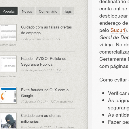
destinatário
conta online
Popular
Novos
Comentário
Tags
desbloquear 
endereço d
Cuidado com as falsas ofertas
pelo
Sucuri
)
de emprego
Geral de Dep
19 de fevereiro de 2013
·
171
vítima. No de
comentários
comercializa
Certamente i
Fraude - AVISO! Policia de
Seguranca Publica
com páginas
17 de dezembro de 2011
·
156
comentários
Como evitar 
Evite fraudes no OLX com o
Verifica
Google
As págin
15 de maio de 2014
·
127 comentários
seguranç
As entida
Cuidado com as ofertas
Fazer pe
milionárias
9 de fevereiro de 2012
·
53 comentários