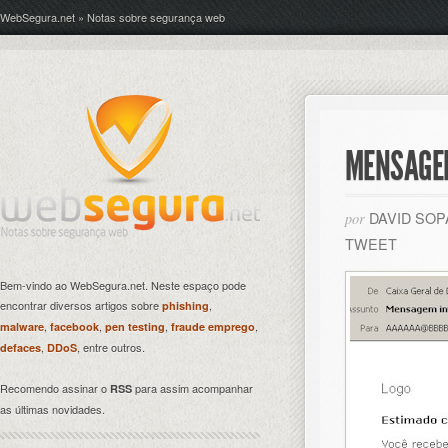
WebSegura.net » Notas sobre segurança web
MENSAGEM
DAVID SO
por
TWEET
Bem-vindo ao WebSegura.net. Neste espaço pode
encontrar diversos artigos sobre
,
phishing
,
,
,
,
malware
facebook
pen testing
fraude emprego
,
, entre outros.
defaces
DDoS
Recomendo assinar o
para assim acompanhar
RSS
as últimas novidades.