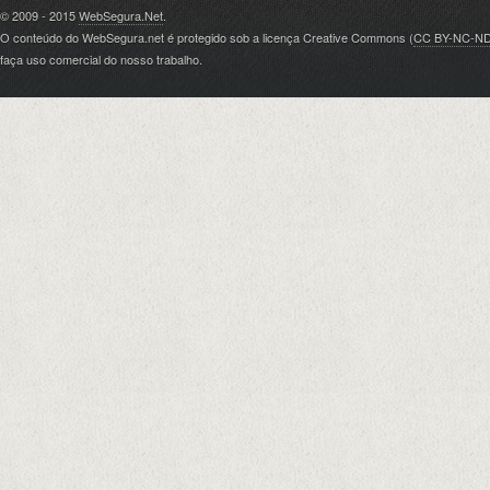
© 2009 - 2015
WebSegura.Net
.
O conteúdo do WebSegura.net é protegido sob a licença Creative Commons (
CC BY-NC-N
faça uso comercial do nosso trabalho.