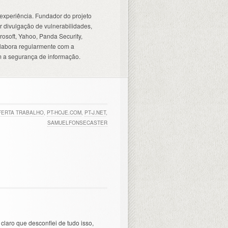
experiência. Fundador do projeto
 divulgação de vulnerabilidades,
osoft, Yahoo, Panda Security,
olabora regularmente com a
 a segurança de informação.
FERTA TRABALHO
,
PT-HOJE.COM
,
PT-J.NET
,
SAMUELFONSECASTER
aro que desconfiei de tudo isso,