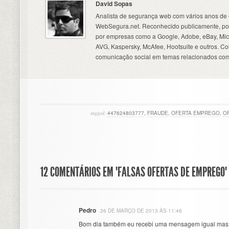
David Sopas
Analista de segurança web com vários anos de 
WebSegura.net. Reconhecido publicamente, por
por empresas como a Google, Adobe, eBay, Micr
AVG, Kaspersky, McAfee, Hootsuite e outros. C
comunicação social em temas relacionados com
tagged:
447624803777
,
FRAUDE
,
OFERTA EMPREGO
,
O
12 COMENTÁRIOS EM "FALSAS OFERTAS DE EMPREGO"
Pedro
26 DE MARÇO DE 2013 ÀS 11:46
Bom dia também eu recebi uma mensagem igual mas cl