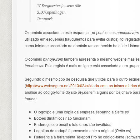
17 Borgmester Jensens Alle
2100 Copenhagen
Denmark
O domínio associado a este esquema -
pt-j.net
tem os
nameservers
utilizado em esquemas fraudulentos para evitar custos); foi regista
como telefone associado ao domínio um conhecido hotel de Lisboa
O domínio
pt-hoje.com
também apresenta o mesmo website mas está
freedns.ws
. Este registo é mais antigo e está associado a um grupo 
Seguindo o mesmo tipo de pesquisa que utilizei para o outro esqu
(
http://www.websegura.net/2013/02/cuidado-com-as-falsas-ofertas
análise ao código-fonte do site
pt-j.net
em alguns pontos chave para 
fraude:
O logotipo é uma cópia da empresa espanhola
Delta.es
Botões dinâmicos não funcionam
Endereços de email e telefones são inválidos
Logotipo de rodapé é provavelmente o original (
Delta.es
)
Referência à ferramenta Teleport Pro no código-fonte (softwa