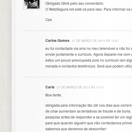
Obrigado Glink pelo seu comentário.
O WebSegura.net está cá para isso. Para informar os
Cps
Carina Gomes
27 DE MARÇO DE 2013 ÀS 13:07
eu fui contactada via sms no meu telemóvel e não fui ve
enviei juntamente o currículo. Agora deparei-me com
estou um pouco preocupada pois no currículo iam al
morada e contactos telefónicos. Será que podem utili
Carla
27 DE MARÇO DE 2013 ÀS 13:11
Boa tarde,
obrigada pela informação tão útil nos dias que corre
de crise aumentam as tentativas de fraude e de burla.
pesquisa antes de responder e se possível ter um re
para que quando alguém que não contactamos primeiro
sabemos que devemos de desconfiar!