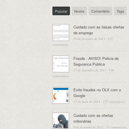
Popular
Novos
Comentário
Tags
Cuidado com as falsas ofertas
de emprego
19 de fevereiro de 2013
·
171
comentários
Fraude - AVISO! Policia de
Seguranca Publica
17 de dezembro de 2011
·
156
comentários
Evite fraudes no OLX com o
Google
15 de maio de 2014
·
127 comentários
Cuidado com as ofertas
milionárias
9 de fevereiro de 2012
·
53 comentários