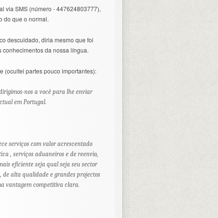
cial via SMS (número - 447624803777),
o do que o normal.
uco descuidado, diria mesmo que foi
s conhecimentos da nossa língua.
e (ocultei partes pouco importantes):
dirigimos-nos a você para lhe enviar
ctual em Portugal.
ece serviços com valor acrescentado
ica , serviços aduaneiros e de reenvio,
ais eficiente seja qual seja seu sector
, de alta qualidade e grandes projectos
uma vantagem competitiva clara.