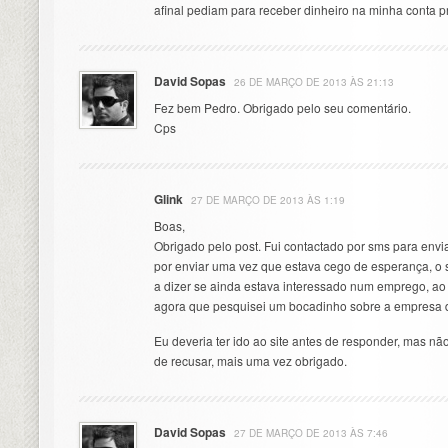
afinal pediam para receber dinheiro na minha conta p
David Sopas
26 DE MARÇO DE 2013 ÀS 21:13
Fez bem Pedro. Obrigado pelo seu comentário.
Cps
Glink
27 DE MARÇO DE 2013 ÀS 1:19
Boas,
Obrigado pelo post. Fui contactado por sms para envi
por enviar uma vez que estava cego de esperança, o 
a dizer se ainda estava interessado num emprego, a
agora que pesquisei um bocadinho sobre a empresa d
Eu deveria ter ido ao site antes de responder, mas nã
de recusar, mais uma vez obrigado.
David Sopas
27 DE MARÇO DE 2013 ÀS 7:46