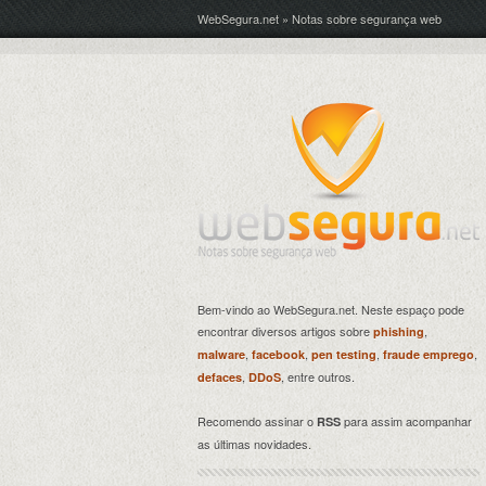
WebSegura.net » Notas sobre segurança web
Bem-vindo ao WebSegura.net. Neste espaço pode
encontrar diversos artigos sobre
,
phishing
,
,
,
,
malware
facebook
pen testing
fraude emprego
,
, entre outros.
defaces
DDoS
Recomendo assinar o
para assim acompanhar
RSS
as últimas novidades.