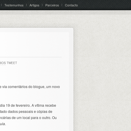
Testemunhos
Artigos
Parceiros
Contacto
RIOS
TWEET
e via comentários do blogue, um novo
dia 19 de fevereiro. A vítima recebe
itado dados pessoais e cópias de
ancárias de um local para o outro. Ou
ula
.