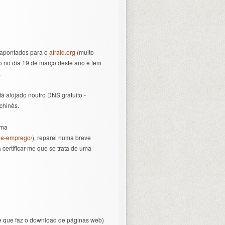
apontados para o
afraid.org
(muito
do no dia 19 de março deste ano e tem
.
 alojado noutro DNS gratuito -
chinês.
ema
-de-emprego/
), reparei numa breve
certificar-me que se trata de uma
re que faz o download de páginas web)