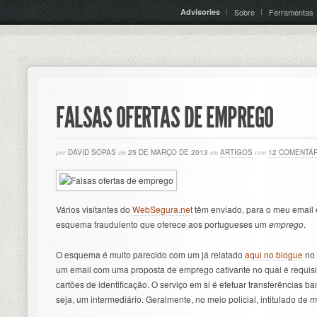
Advisories
Sobre
Ferramentas
FALSAS OFERTAS DE EMPREGO
por
DAVID SOPAS
em
25 DE MARÇO DE 2013
em
ARTIGOS
com
12 COMENTÁ
Vários visitantes do
WebSegura.net
têm enviado, para o meu email 
esquema fraudulento que oferece aos portugueses um
emprego
.
O esquema é muito parecido com um já relatado
aqui no blogue
no 
um email com uma proposta de emprego cativante no qual é requis
cartões de identificação. O serviço em si é efetuar transferências b
seja, um intermediário. Geralmente, no meio policial, intitulado de
m