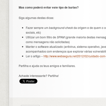
Mas como poderá evitar este tipo de burlas?
Siga algumas destas dicas:
Fazer sempre um
background-check
da origem e de quem o c
sociais, etc)
Utilizar um bom filtro de
SPAM
(grande maioria destas mensag
como mensagens não solicitadas)
Manter o software atualizado (antivirus, sistema operativo, ja
acompanhados com endereços que explorar várias vulnerabilid
Ler o artigo –
http://www.websegura.net/2012/02/cuidado-com-a
Partilha e ajuda os teus amigos e familiares.
Achaste interessante? Partilha!