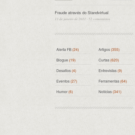
Fraude através do Standvirtual
13 de janeiro de 2011
·
52 comentários
Alerta FB
(24)
Artigos
(355)
Blogue
(19)
Curtas
(620)
Desafios
(4)
Entrevistas
(9)
Eventos
(27)
Ferramentas
(64)
Humor
(6)
Notícias
(341)