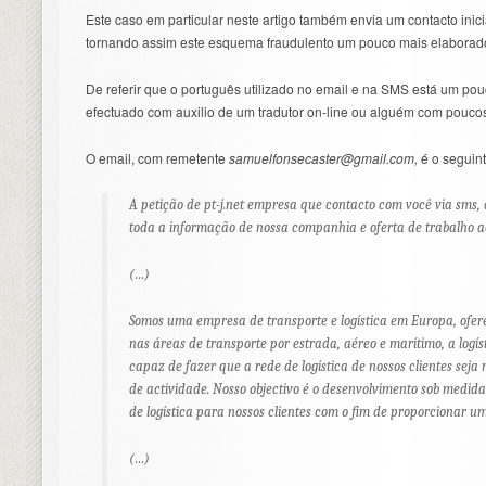
Este caso em particular neste artigo também envia um contacto ini
tornando assim este esquema fraudulento um pouco mais elaborad
De referir que o português utilizado no email e na SMS está um po
efectuado com auxilio de um tradutor on-line ou alguém com pouco
O email, com remetente
samuelfonsecaster@gmail.com
,
é o seguint
A petição de pt-j.net empresa que contacto com você via sms, 
toda a informação de nossa companhia e oferta de trabalho a
(…)
Somos uma empresa de transporte e logística em Europa, ofer
nas áreas de transporte por estrada, aéreo e marítimo, a logíst
capaz de fazer que a rede de logística de nossos clientes seja m
de actividade. Nosso objectivo é o desenvolvimento sob medida
de logística para nossos clientes com o fim de proporcionar 
(…)