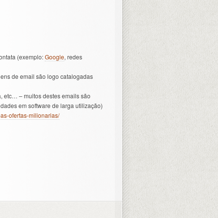
ontata (exemplo:
Google
, redes
ens de email são logo catalogadas
va, etc… – muitos destes emails são
ades em software de larga utilização)
s-ofertas-milionarias/