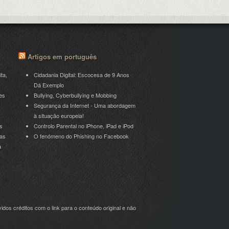
Artigos em português
ita,
Cidadania Digital: Escocesa de 9 Anos
Dá Exemplo
es
Bullying, Cyberbullying e Mobbing
Segurança da Internet - Uma abordagem
à situação europeia!
s
Controlo Parental no iPhone, iPad e iPod
ras
O fenómeno do Phishing no Facebook
a
idos créditos com o link para o conteúdo original e não