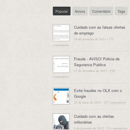
Popular
Novos
Comentário
Tags
Cuidado com as falsas ofertas
de emprego
19 de fevereiro de 2013
·
171
comentários
Fraude - AVISO! Policia de
Seguranca Publica
17 de dezembro de 2011
·
156
comentários
Evite fraudes no OLX com o
Google
15 de maio de 2014
·
127 comentários
Cuidado com as ofertas
milionárias
9 de fevereiro de 2012
·
53 comentários