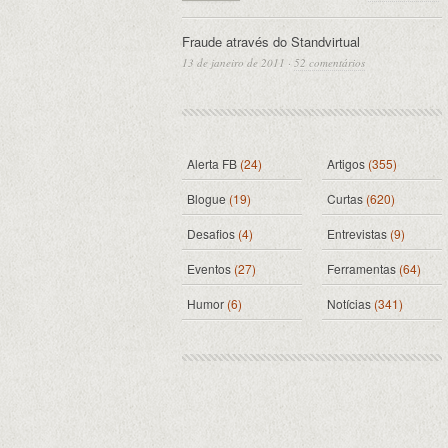
Fraude através do Standvirtual
13 de janeiro de 2011
·
52 comentários
Alerta FB
(24)
Artigos
(355)
Blogue
(19)
Curtas
(620)
Desafios
(4)
Entrevistas
(9)
Eventos
(27)
Ferramentas
(64)
Humor
(6)
Notícias
(341)