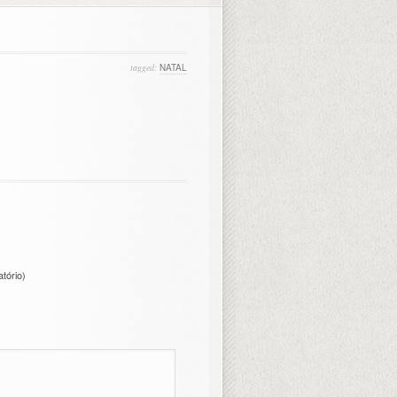
tagged:
NATAL
atório)