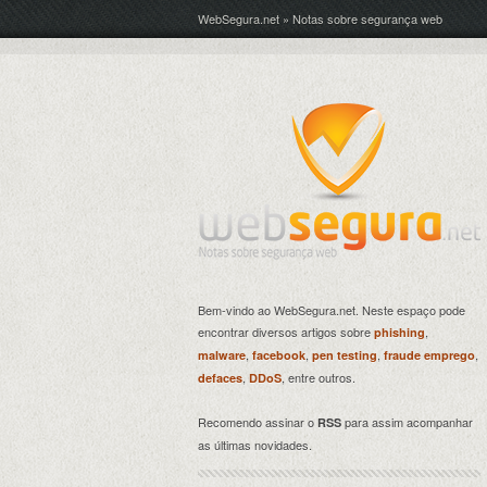
WebSegura.net » Notas sobre segurança web
Bem-vindo ao WebSegura.net. Neste espaço pode
encontrar diversos artigos sobre
,
phishing
,
,
,
,
malware
facebook
pen testing
fraude emprego
,
, entre outros.
defaces
DDoS
Recomendo assinar o
para assim acompanhar
RSS
as últimas novidades.