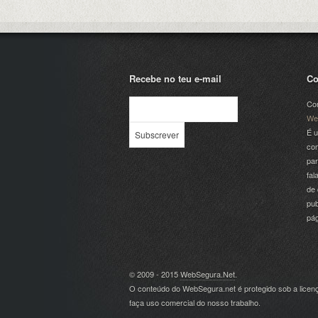
Recebe no teu e-mail
Co
Com
We
É u
com
par
fal
de 
pub
pá
© 2009 - 2015
WebSegura.Net
.
O conteúdo do WebSegura.net é protegido sob a lice
faça uso comercial do nosso trabalho.