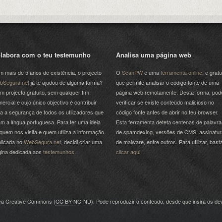
labora com o teu testemunho
Analisa uma página web
 mais de 5 anos de existência, o projecto
O
ScanPW
é uma
ferramenta online
, e gratu
bSegura.net
já te ajudou de alguma forma?
que permite analisar o código fonte de uma
m projecto gratuito, sem qualquer fim
página web remotamente. Desta forma, pod
ercial e cujo único objectivo é contribuir
verificar se existe conteúdo malicioso no
a a segurança de todos os utilizadores que
código fonte antes de abrir no teu browser.
am a língua portuguesa. Para ter uma ideia
Esta ferramenta deteta centenas de palavra
quem nos visita e quem utiliza a informação
de spamdexing, versões de CMS, assinatu
licada no
WebSegura.net
, decidi criar uma
de malware, entre outros. Para utilizar, bast
gina dedicada aos
testemunhos
.
clicar aqui
.
nça Creative Commons (
CC BY-NC-ND
). Pode reproduzir o conteúdo, desde que insira os dev