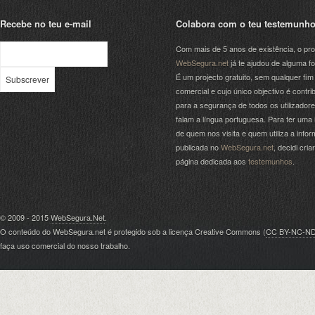
Recebe no teu e-mail
Colabora com o teu testemunh
Com mais de 5 anos de existência, o pro
WebSegura.net
já te ajudou de alguma f
É um projecto gratuito, sem qualquer fim
comercial e cujo único objectivo é contrib
para a segurança de todos os utilizador
falam a língua portuguesa. Para ter uma 
de quem nos visita e quem utiliza a info
publicada no
WebSegura.net
, decidi cri
página dedicada aos
testemunhos
.
© 2009 - 2015
WebSegura.Net
.
O conteúdo do WebSegura.net é protegido sob a licença Creative Commons (
CC BY-NC-N
faça uso comercial do nosso trabalho.