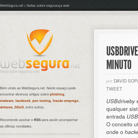
WebSegura.net » Notas sobre segurança web
USBDRIVE
MINUTO
DAVID SO
por
Bem-vindo ao WebSegura.net. Neste espaço pode
TWEET
encontrar diversos artigos sobre
,
phishing
USBdriveby
é
,
,
,
,
malware
facebook
pen testing
fraude emprego
,
, entre outros.
defaces
DDoS
qualquer si
entrada
USB
Recomendo assinar o
para assim acompanhar
RSS
O conceito u
as últimas novidades.
onde o
hack