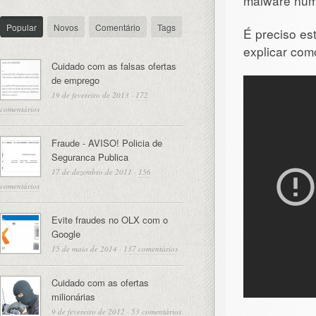
malware num
Popular
Novos
Comentário
Tags
É preciso es
explicar com
Cuidado com as falsas ofertas
de emprego
19 de fevereiro de 2013
·
172
comentários
Fraude - AVISO! Policia de
Seguranca Publica
17 de dezembro de 2011
·
156
comentários
Evite fraudes no OLX com o
Google
15 de maio de 2014
·
137 comentários
Cuidado com as ofertas
milionárias
9 de fevereiro de 2012
·
53 comentários