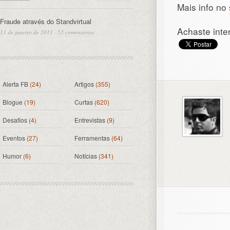
Mais info no
Fraude através do Standvirtual
Achaste inte
13 de janeiro de 2011
·
52 comentários
Alerta FB
(24)
Artigos
(355)
Blogue
(19)
Curtas
(620)
Desafios
(4)
Entrevistas
(9)
Eventos
(27)
Ferramentas
(64)
Humor
(6)
Notícias
(341)