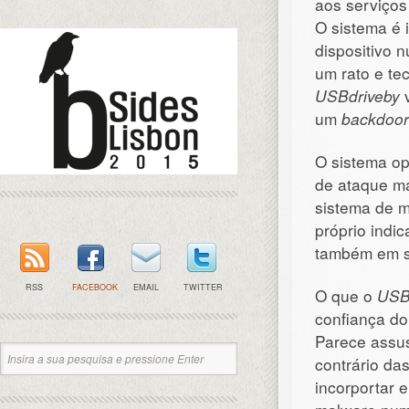
aos serviços 
O sistema é 
dispositivo 
um rato e te
USBdriveby
v
um
backdoor
O sistema op
de ataque m
sistema de m
próprio indi
também em 
RSS
FACEBOOK
EMAIL
TWITTER
O que o
USB
confiança do
Parece assu
contrário da
incorportar 