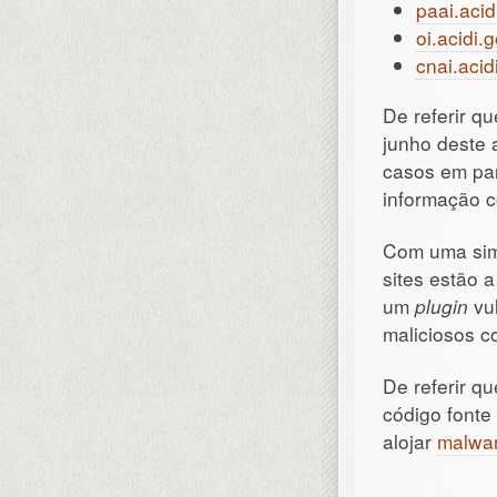
paai.acid
oi.acidi.g
cnai.acid
De referir q
junho deste 
casos em par
informação c
Com uma sim
sites estão a
um
plugin
vul
maliciosos 
De referir q
código fonte
alojar
malwa