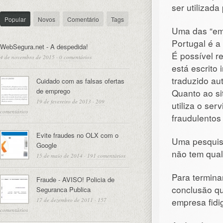
ser utilizada
Popular
Novos
Comentário
Tags
Uma das “emp
Portugal é a
WebSegura.net - A despedida!
É possível r
4 de novembro de 2015
·
0 comentários
está escrito
traduzido au
Cuidado com as falsas ofertas
de emprego
Quanto ao si
19 de fevereiro de 2013
·
209
utiliza o se
comentários
fraudulentos 
Evite fraudes no OLX com o
Uma pesquis
Google
não tem qual
15 de maio de 2014
·
191 comentários
Para termina
Fraude - AVISO! Policia de
conclusão qu
Seguranca Publica
empresa fidi
17 de dezembro de 2011
·
157
comentários