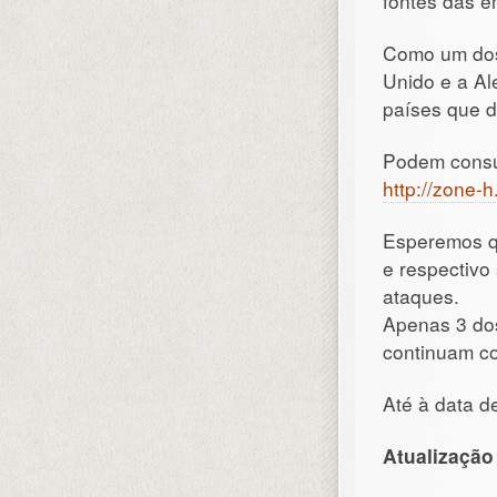
fontes das e
Como um dos
Unido e a Al
países que d
Podem consul
http://zone-
Esperemos q
e respectivo
ataques.
Apenas 3 dos
continuam co
Até à data d
Atualização