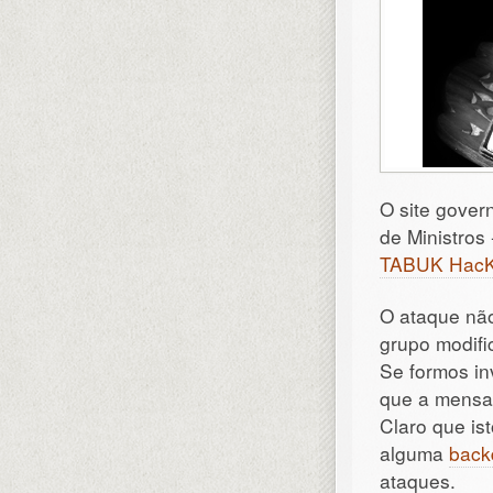
O site gover
de Ministros
TABUK Hac
O ataque não
grupo modifi
Se formos in
que a mensa
Claro que is
alguma
back
ataques.