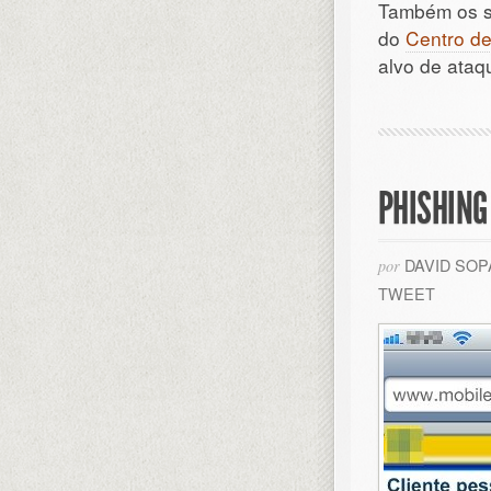
Também os si
do
Centro de
alvo de ataq
PHISHING
DAVID SO
por
TWEET