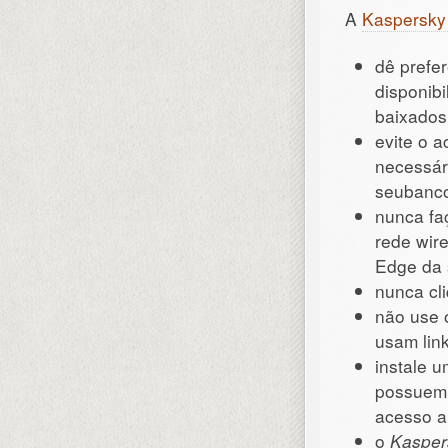
A
Kaspersky 
dê prefer
disponib
baixados
evite o 
necessári
seubanco
nunca fa
rede wir
Edge da 
nunca cl
não use 
usam lin
instale u
possuem 
acesso a
o
Kasper