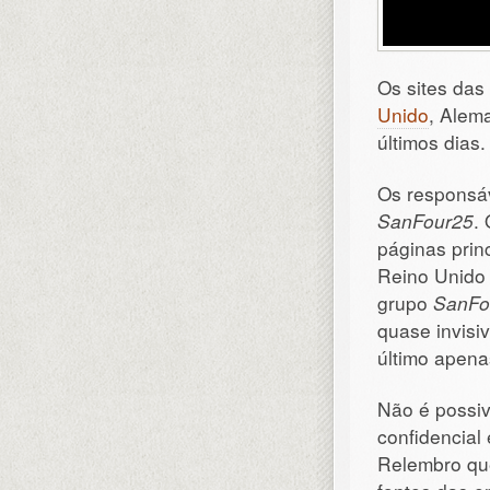
Os sites da
Unido
, Alem
últimos dias.
Os responsáv
SanFour25
.
páginas prin
Reino Unido 
grupo
SanFo
quase invisiv
último apena
Não é possiv
confidencial
Relembro qu