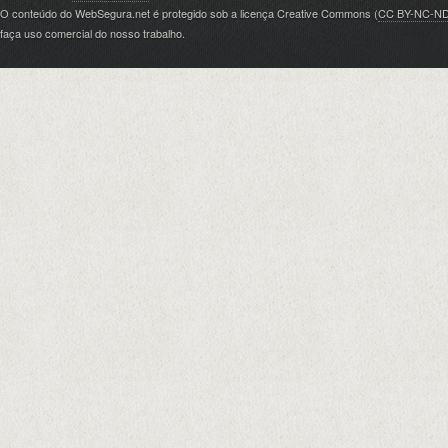
O conteúdo do WebSegura.net é protegido sob a licença Creative Commons (
CC BY-NC-N
faça uso comercial do nosso trabalho.