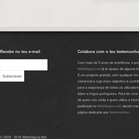
Recebe no teu e-mail
Colabora com o teu testemunh
Com mais de 5 anos de existência, o pro
WebSegura.net
já te ajudou de alguma f
É um projecto gratuito, sem qualquer fim
comercial e cujo único objectivo é contrib
para a segurança de todos os utilizador
falam a língua portuguesa. Para ter uma 
de quem nos visita e quem utiliza a info
publicada no
WebSegura.net
, decidi cri
página dedicada aos
testemunhos
.
© 2009 - 2016
WebSegura.Net
.