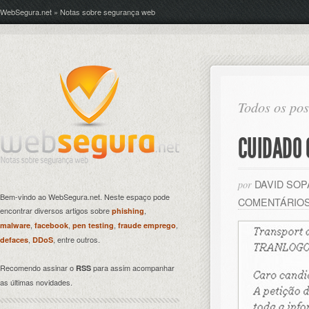
WebSegura.net » Notas sobre segurança web
Todos os pos
CUIDADO 
DAVID SO
por
Bem-vindo ao WebSegura.net. Neste espaço pode
COMENTÁRIO
encontrar diversos artigos sobre
,
phishing
,
,
,
,
malware
facebook
pen testing
fraude emprego
,
, entre outros.
defaces
DDoS
Recomendo assinar o
para assim acompanhar
RSS
as últimas novidades.