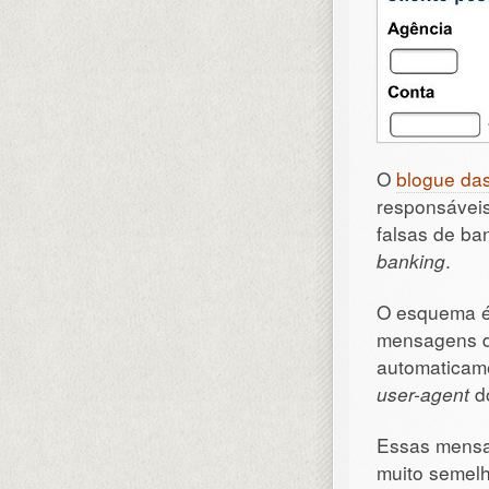
O
blogue da
responsáveis
falsas de ba
banking
.
O esquema é
mensagens de
automaticame
user-agent
d
Essas mensa
muito semelh