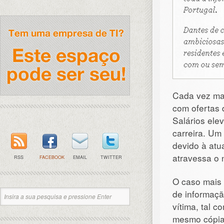
Cada vez ma
com ofertas 
Salários ele
carreira. Um
devido à atu
atravessa o 
RSS
FACEBOOK
EMAIL
TWITTER
O caso mais 
de informaçã
vítima, tal c
mesmo cópias