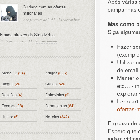
Após várias d
Cuidado com as ofertas
campanhas de
milionárias
9 de fevereiro de 2012
·
58 comentários
Mas como po
Siga algumas
Fraude através do Standvirtual
13 de janeiro de 2011
·
52 comentários
Fazer se
(exemplo:
Utilizar
de email
Alerta FB
(24)
Artigos
(356)
Manter o 
Blogue
(20)
Curtas
(620)
etc… - m
explorar 
Desafios
(4)
Entrevistas
(9)
Ler o art
Eventos
(28)
Ferramentas
(64)
ofertas-m
Humor
(6)
Notícias
(342)
Em caso de 
Espero que c
sejam vítima