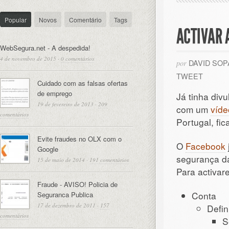
Popular
Novos
Comentário
Tags
ACTIVAR 
WebSegura.net - A despedida!
4 de novembro de 2015
·
0 comentários
DAVID SO
por
TWEET
Cuidado com as falsas ofertas
de emprego
Já tinha div
19 de fevereiro de 2013
·
209
com um
víde
comentários
Portugal, fi
Evite fraudes no OLX com o
O
Facebook
Google
segurança da
15 de maio de 2014
·
191 comentários
Para activare
Fraude - AVISO! Policia de
Conta
Seguranca Publica
17 de dezembro de 2011
·
157
Defin
comentários
S