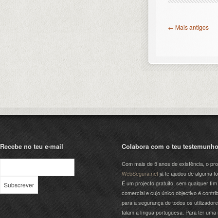
← Mais antigos
Recebe no teu e-mail
Colabora com o teu testemunh
Com mais de 5 anos de existência, o pro
WebSegura.net
já te ajudou de alguma f
É um projecto gratuito, sem qualquer fim
comercial e cujo único objectivo é contrib
para a segurança de todos os utilizador
falam a língua portuguesa. Para ter uma 