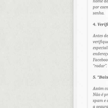
nome de 
por exe
senha.
4. Veri
Antes de
verifiqu
especial
endereço
Facebook
“rodar”.
5. “Bai
Assim c
Não é pr
spam e 
a segura