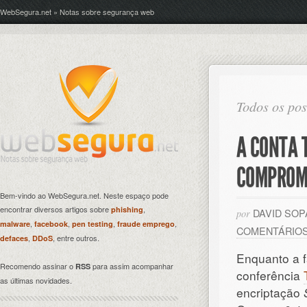
WebSegura.net » Notas sobre segurança web
Todos os pos
A CONTA 
COMPROM
Bem-vindo ao WebSegura.net. Neste espaço pode
encontrar diversos artigos sobre
,
phishing
DAVID SO
por
,
,
,
,
malware
facebook
pen testing
fraude emprego
COMENTÁRIO
,
, entre outros.
defaces
DDoS
Enquanto a 
Recomendo assinar o
para assim acompanhar
RSS
conferência
as últimas novidades.
encriptação