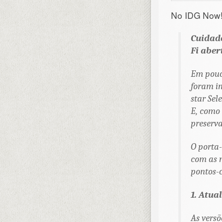
No IDG Now!
Cuidad
Fi abe
Em pouc
foram in
star Sel
E, como 
preserva
O porta-
com as m
pontos-c
1. Atua
As vers