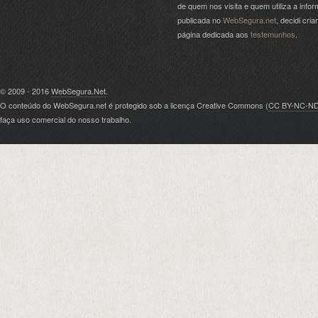
de quem nos visita e quem utiliza a info
publicada no
WebSegura.net
, decidi cri
página dedicada aos
testemunhos
.
© 2009 - 2016
WebSegura.Net
.
O conteúdo do WebSegura.net é protegido sob a licença Creative Commons (
CC BY-NC-N
faça uso comercial do nosso trabalho.