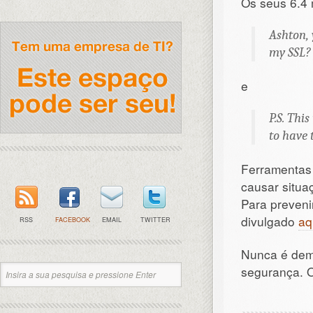
Os seus 6.4 
Ashton, 
my SSL?
e
P.S. Thi
to have 
Ferramenta
causar situa
Para preveni
divulgado
aq
RSS
FACEBOOK
EMAIL
TWITTER
Nunca é dem
segurança. 