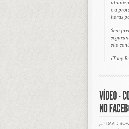
atualiza
e a pro
horas pa
Sem prec
seguran
são cont
(Tony B
VÍDEO - 
NO FACEB
DAVID SO
por