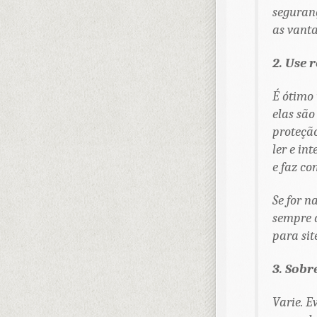
seguranç
as vanta
2. Use 
É ótimo
elas são
proteção
ler e in
e faz co
Se for n
sempre q
para sit
3. Sobr
Varie. E