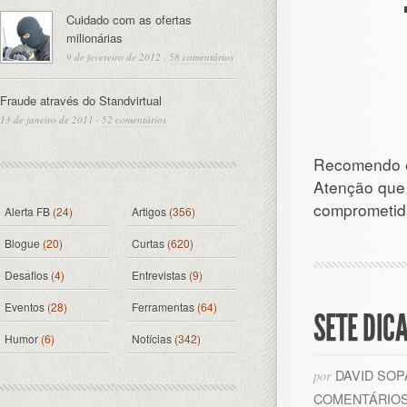
Cuidado com as ofertas
milionárias
9 de fevereiro de 2012
·
58 comentários
Fraude através do Standvirtual
13 de janeiro de 2011
·
52 comentários
Recomendo e
Atenção que 
comprometida
Alerta FB
(24)
Artigos
(356)
Blogue
(20)
Curtas
(620)
Desafios
(4)
Entrevistas
(9)
Eventos
(28)
Ferramentas
(64)
SETE DIC
Humor
(6)
Notícias
(342)
DAVID SO
por
COMENTÁRIO