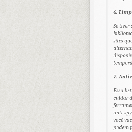
6. Limp
Se tive
bibliote
sites qu
alterna
disponív
temporár
7. Anti
Essa lis
cuidar 
ferramen
anti-spy
você vac
podem pa